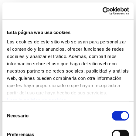
Esta página web usa cookies
Las cookies de este sitio web se usan para personalizar
Astekaria 528
el contenido y los anuncios, ofrecer funciones de redes
sociales y analizar el tráfico. Además, compartimos
información sobre el uso que haga del sitio web con
528.-ONA.pdf
594.4 KB
nuestros partners de redes sociales, publicidad y análisis
web, quienes pueden combinarla con otra información
que les haya proporcionado o que hayan recopilado a
POLÍTICA DE COOKIES
CANAL DE INFORMACIÓN
partir del uso que haya hecho de sus servicios.
POLÍTICA DE PRIVACIDAD
MAPA DEL SITIO
ACCESIBILIDAD
CONTACTO
Leer la política de cookies
Manu Robles-Arangiz Institutua Fundazioa
Selección
Barrainkua 13 - 48009 Bilbo -
Necesario
de
Telf. +34 94 403 77 99
consentimiento
Corderliers karrika 20 - 64100 Baiona -
Preferencias
Telf. +33 (0) 559 25 65 52