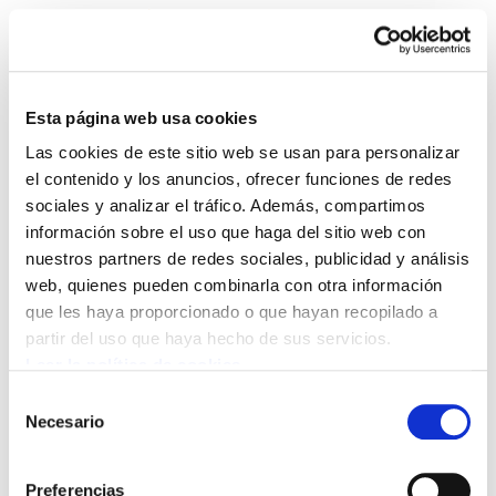
Esta página web usa cookies
Las cookies de este sitio web se usan para personalizar
Boletín de Salud Laboral.
el contenido y los anuncios, ofrecer funciones de redes
sociales y analizar el tráfico. Además, compartimos
2
información sobre el uso que haga del sitio web con
nuestros partners de redes sociales, publicidad y análisis
Boletin de salud laboral 2.pdf
74.3 KB
web, quienes pueden combinarla con otra información
que les haya proporcionado o que hayan recopilado a
partir del uso que haya hecho de sus servicios.
1. AMIANTO: ES NECESARIO CREAR EL FONDO DE
Leer la política de cookies
COMPENSACIÓN 2. BILBAINA DE ALQUITRANES,
Selección
FUENTE DE ENFERMEDADES PROFESIONALES 3.
Necesario
de
LA LUCHA DE PIERBURG POR LA
consentimiento
DOCUMENTACIÓN EN SEGURIDAD 4. TABLA DE
Preferencias