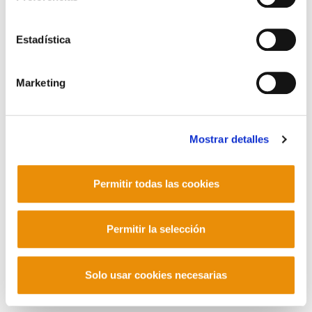
ACCIDENTES MORTALES EN HEGO EUSKAL
HERRIA, MAYO 2012
Estadística
Marketing
POLÍTICA DE COOKIES
CANAL DE INFORMACIÓN
POLÍTICA DE PRIVACIDAD
MAPA DEL SITIO
ACCESIBILIDAD
CONTACTO
Manu Robles-Arangiz Institutua Fundazioa
Barrainkua 13 - 48009 Bilbo -
Mostrar detalles
Telf. +34 94 403 77 99
Corderliers karrika 20 - 64100 Baiona -
Permitir todas las cookies
Telf. +33 (0) 559 25 65 52
Contacto
Permitir la selección
Solo usar cookies necesarias
Mastodon