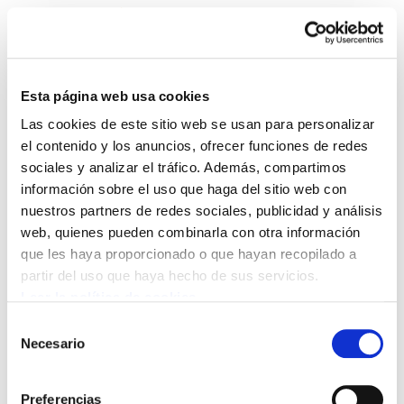
Esta página web usa cookies
Las cookies de este sitio web se usan para personalizar
ELA Astekaria 13
el contenido y los anuncios, ofrecer funciones de redes
sociales y analizar el tráfico. Además, compartimos
información sobre el uso que haga del sitio web con
ELA Astekaria 13.PDF
1.8 MB
nuestros partners de redes sociales, publicidad y análisis
web, quienes pueden combinarla con otra información
que les haya proporcionado o que hayan recopilado a
POLÍTICA DE COOKIES
CANAL DE INFORMACIÓN
partir del uso que haya hecho de sus servicios.
POLÍTICA DE PRIVACIDAD
MAPA DEL SITIO
ACCESIBILIDAD
CONTACTO
Leer la política de cookies
Manu Robles-Arangiz Institutua Fundazioa
Selección
Barrainkua 13 - 48009 Bilbo -
Necesario
de
Telf. +34 94 403 77 99
consentimiento
Corderliers karrika 20 - 64100 Baiona -
Preferencias
Telf. +33 (0) 559 25 65 52