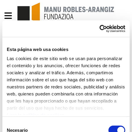
Enbata + Alda! 2151
Esta página web usa cookies
Las cookies de este sitio web se usan para personalizar
Enbata-Alda2151(242).pdf
428.5 KB
el contenido y los anuncios, ofrecer funciones de redes
sociales y analizar el tráfico. Además, compartimos
información sobre el uso que haga del sitio web con
La langue est une patrie.- Brasil... Euskal Herritik
nuestros partners de redes sociales, publicidad y análisis
uste baino hurbilago ?.- Elections à la Chambre
web, quienes pueden combinarla con otra información
des métiers. Pantxoa Bimboire.- 5ème Lurrama.
que les haya proporcionado o que hayan recopilado a
Maryse Cachenaut Présidente de Lurrama.- Patxi
partir del uso que haya hecho de sus servicios.
Noblia président d’EHLG-en Lagunak.- Mikela
Leer la política de cookies
Untsain une exposante fidèle.- Engrenage.
Selección
Léopold Darritchon.- Fiction ? Mikel Dalbret.-
Necesario
de