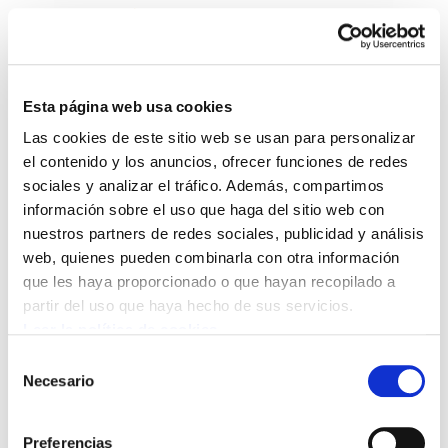
Esta página web usa cookies
Las cookies de este sitio web se usan para personalizar
Enbata + Alda! 2241
el contenido y los anuncios, ofrecer funciones de redes
sociales y analizar el tráfico. Además, compartimos
información sobre el uso que haga del sitio web con
Enbata - Alda 2241 (332).pdf
3.6 MB
nuestros partners de redes sociales, publicidad y análisis
web, quienes pueden combinarla con otra información
que les haya proporcionado o que hayan recopilado a
POLÍTICA DE COOKIES
CANAL DE INFORMACIÓN
partir del uso que haya hecho de sus servicios.
POLÍTICA DE PRIVACIDAD
MAPA DEL SITIO
ACCESIBILIDAD
CONTACTO
Leer la política de cookies
Manu Robles-Arangiz Institutua Fundazioa
Selección
Barrainkua 13 - 48009 Bilbo -
Necesario
de
Telf. +34 94 403 77 99
consentimiento
Corderliers karrika 20 - 64100 Baiona -
Preferencias
Telf. +33 (0) 559 25 65 52