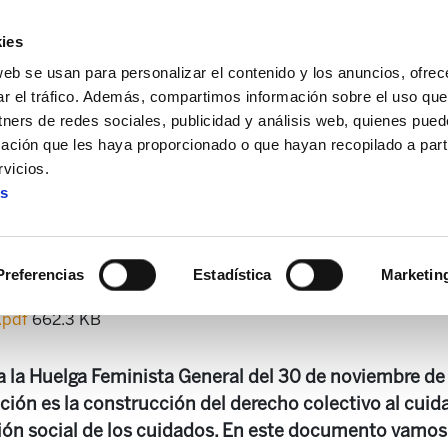
ies
web se usan para personalizar el contenido y los anuncios, ofrec
ar el tráfico. Además, compartimos información sobre el uso que
tners de redes sociales, publicidad y análisis web, quienes pue
ación que les haya proporcionado o que hayan recopilado a parti
os
Estudios 49. Porque somo feministas: por un sistema p
vicios.
es
mo feministas: por un siste
Preferencias
Estadística
Marketin
.pdf
662.3 KB
 la Huelga Feminista General del 30 de noviembre de
ación es la construcción del derecho colectivo al cui
ción social de los cuidados. En este documento vamos 