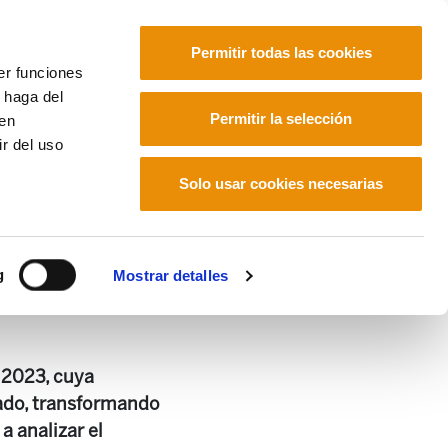
Permitir todas las cookies
er funciones
 haga del
Euskara
Français
Español
Permitir la selección
den
r del uso
úblico de cuidados.
Solo usar cookies necesarias
ma público de cuidados.
g
Mostrar detalles
 2023, cuya
dado, transformando
a analizar el