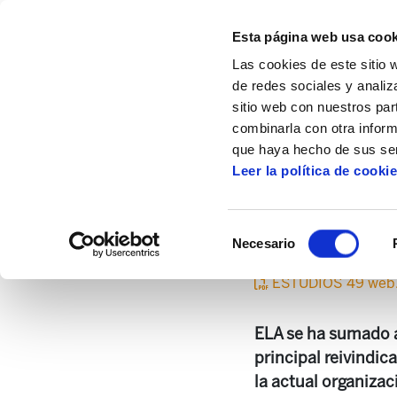
Esta página web usa cook
Las cookies de este sitio 
de redes sociales y analiz
sitio web con nuestros par
combinarla con otra inform
Inicio
Centro de documentación
Estudi
que haya hecho de sus ser
Leer la política de cooki
Estudios 49. Porque so
Selección
Necesario
de
consentimiento
ESTUDIOS 49 web
ELA se ha sumado a
principal reivindic
la actual organiza