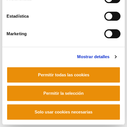
Barrainkua 13 - 48009 Bilbo -
Telf. +34 94 403 77 99
Estadística
Corderliers karrika 20 - 64100 Baiona -
Telf. +33 (0) 559 25 65 52
Contacto
Marketing
Mostrar detalles
Mastodon
Permitir todas las cookies
Permitir la selección
Solo usar cookies necesarias