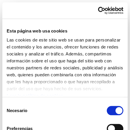
Esta página web usa cookies
Las cookies de este sitio web se usan para personalizar
Landeia 134 - septiembre
el contenido y los anuncios, ofrecer funciones de redes
sociales y analizar el tráfico. Además, compartimos
de 2006
información sobre el uso que haga del sitio web con
nuestros partners de redes sociales, publicidad y análisis
landeia1341.pdf
2.5 MB
web, quienes pueden combinarla con otra información
que les haya proporcionado o que hayan recopilado a
partir del uso que haya hecho de sus servicios.
Leer la política de cookies
Selección
Necesario
POLÍTICA DE COOKIES
CANAL DE INFORMACIÓN
de
POLÍTICA DE PRIVACIDAD
MAPA DEL SITIO
ACCESIBILIDAD
consentimiento
CONTACTO
Manu Robles-Arangiz Institutua Fundazioa
Preferencias