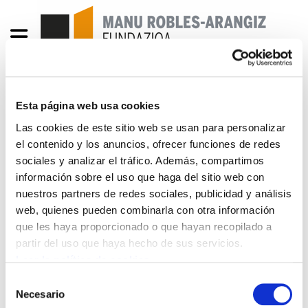
Esta página web usa cookies
Landeia 201
Las cookies de este sitio web se usan para personalizar
el contenido y los anuncios, ofrecer funciones de redes
Landeia201_Maquetación 1[1].pdf
708.2 KB
sociales y analizar el tráfico. Además, compartimos
información sobre el uso que haga del sitio web con
AURKIBIDEA 3.editorialaeditorial.Kolpista hutsak
nuestros partners de redes sociales, publicidad y análisis
dira 6.Janire Landaluze:“En las prestaciones
web, quienes pueden combinarla con otra información
socialeshay alternativa” 22.“Cumpliendo los
que les haya proporcionado o que hayan recopilado a
partir del uso que haya hecho de sus servicios.
objetivos”. Txema Laiseka valora positivamente
Leer la política de cookies
los resultados electorales de ELA, hasta el
momento 24.“Confebask plantea un golpe de
Selección
Necesario
de
estado en las relaciones laborales”. Propone la