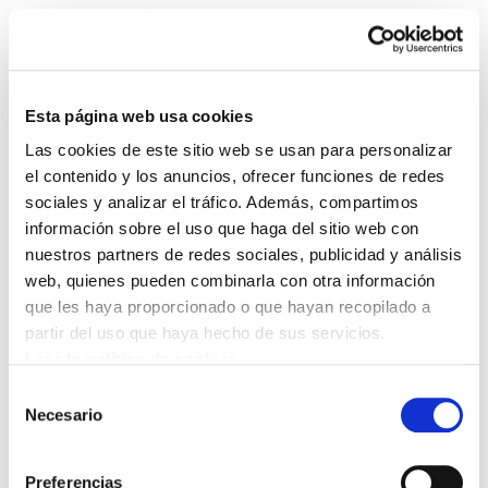
Esta página web usa cookies
Las cookies de este sitio web se usan para personalizar
Lantzen 18
el contenido y los anuncios, ofrecer funciones de redes
sociales y analizar el tráfico. Además, compartimos
información sobre el uso que haga del sitio web con
Lantzen 18.PDF
1.2 MB
nuestros partners de redes sociales, publicidad y análisis
web, quienes pueden combinarla con otra información
que les haya proporcionado o que hayan recopilado a
POLÍTICA DE COOKIES
CANAL DE INFORMACIÓN
partir del uso que haya hecho de sus servicios.
POLÍTICA DE PRIVACIDAD
MAPA DEL SITIO
ACCESIBILIDAD
CONTACTO
Leer la política de cookies
Manu Robles-Arangiz Institutua Fundazioa
Selección
Barrainkua 13 - 48009 Bilbo -
Necesario
de
Telf. +34 94 403 77 99
consentimiento
Corderliers karrika 20 - 64100 Baiona -
Preferencias
Telf. +33 (0) 559 25 65 52