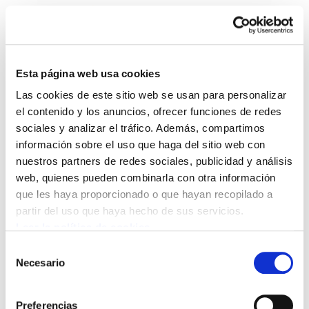
Esta página web usa cookies
Las cookies de este sitio web se usan para personalizar
Lantzen 19
el contenido y los anuncios, ofrecer funciones de redes
sociales y analizar el tráfico. Además, compartimos
información sobre el uso que haga del sitio web con
Lantzen 19.PDF
4.3 MB
nuestros partners de redes sociales, publicidad y análisis
web, quienes pueden combinarla con otra información
que les haya proporcionado o que hayan recopilado a
POLÍTICA DE COOKIES
CANAL DE INFORMACIÓN
partir del uso que haya hecho de sus servicios.
POLÍTICA DE PRIVACIDAD
MAPA DEL SITIO
ACCESIBILIDAD
CONTACTO
Leer la política de cookies
Manu Robles-Arangiz Institutua Fundazioa
Selección
Barrainkua 13 - 48009 Bilbo -
Necesario
de
Telf. +34 94 403 77 99
consentimiento
Corderliers karrika 20 - 64100 Baiona -
Preferencias
Telf. +33 (0) 559 25 65 52