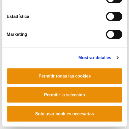
POLÍTICA DE COOKIES
CANAL DE INFORMACIÓN
Estadística
POLÍTICA DE PRIVACIDAD
MAPA DEL SITIO
ACCESIBILIDAD
CONTACTO
Manu Robles-Arangiz Institutua Fundazioa
Marketing
Barrainkua 13 - 48009 Bilbo -
Telf. +34 94 403 77 99
Corderliers karrika 20 - 64100 Baiona -
Mostrar detalles
Telf. +33 (0) 559 25 65 52
Contacto
Permitir todas las cookies
Permitir la selección
Mastodon
Solo usar cookies necesarias