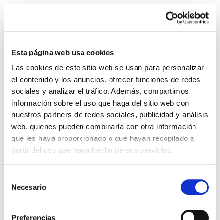
Esta página web usa cookies
Las cookies de este sitio web se usan para personalizar
Lantzen 6
el contenido y los anuncios, ofrecer funciones de redes
sociales y analizar el tráfico. Además, compartimos
información sobre el uso que haga del sitio web con
6.JPG
161.4 KB
nuestros partners de redes sociales, publicidad y análisis
web, quienes pueden combinarla con otra información
Crisis económica desde la empresa, J.M.
que les haya proporcionado o que hayan recopilado a
Mendoza, salarios causantes inflacción, Erru
partir del uso que haya hecho de sus servicios.
osoa sindikatuok, Elorrieta, baño de realismo,
Leer la política de cookies
gobierno conservador ingles contra sindicalismo,
Selección
Necesario
niveles de negociación, mendi, remozar
de
planificación capitalista europa
consentimiento
Preferencias