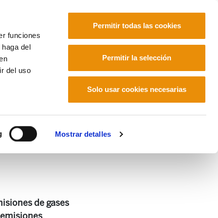
Permitir todas las cookies
er funciones
 haga del
Euskara
Français
Español
Permitir la selección
den
r del uso
rria y propuesta de medidas
Solo usar cookies necesarias
rria y propuesta de
g
Mostrar detalles
misiones de gases
s emisiones