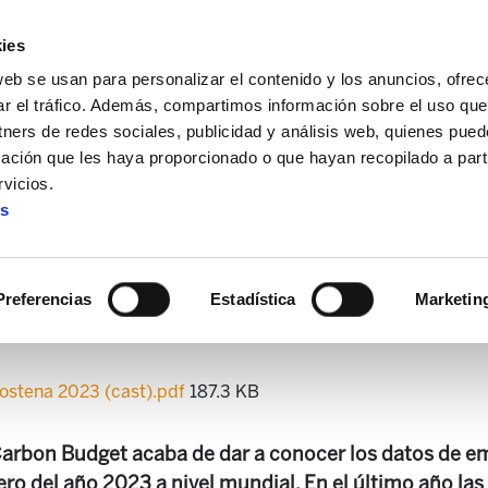
ies
web se usan para personalizar el contenido y los anuncios, ofrec
ar el tráfico. Además, compartimos información sobre el uso que
tners de redes sociales, publicidad y análisis web, quienes pue
ación que les haya proporcionado o que hayan recopilado a parti
mbiente
Informe sobre las emisiones de Hego Euskal He
vicios.
es
emisiones de Hego Euskal He
medidas
Preferencias
Estadística
Marketin
ostena 2023 (cast).pdf
187.3 KB
Carbon Budget acaba de dar a conocer los datos de e
ero del año 2023 a nivel mundial. En el último año la