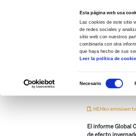
Esta página web usa cook
Las cookies de este sitio 
de redes sociales y analiz
sitio web con nuestros par
combinarla con otra inform
Inicio
Centro de documentación
Medioa
que haya hecho de sus ser
Leer la política de cooki
Informe sobre las 
Selección
Necesario
de
consentimiento
HEHko emisioen tx
El informe Global 
de efecto invernad