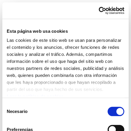
Esta página web usa cookies
Las cookies de este sitio web se usan para personalizar
4. Boletín de Medio
el contenido y los anuncios, ofrecer funciones de redes
sociales y analizar el tráfico. Además, compartimos
Ambiente
información sobre el uso que haga del sitio web con
nuestros partners de redes sociales, publicidad y análisis
4. Boletín de Medio Ambiente.pdf
92.6 KB
web, quienes pueden combinarla con otra información
que les haya proporcionado o que hayan recopilado a
partir del uso que haya hecho de sus servicios.
Leer la política de cookies
POLÍTICA DE COOKIES
CANAL DE INFORMACIÓN
POLÍTICA DE PRIVACIDAD
MAPA DEL SITIO
ACCESIBILIDAD
Selección
CONTACTO
Necesario
de
Manu Robles-Arangiz Institutua Fundazioa
consentimiento
Barrainkua 13 - 48009 Bilbo -
Telf. +34 94 403 77 99
Preferencias