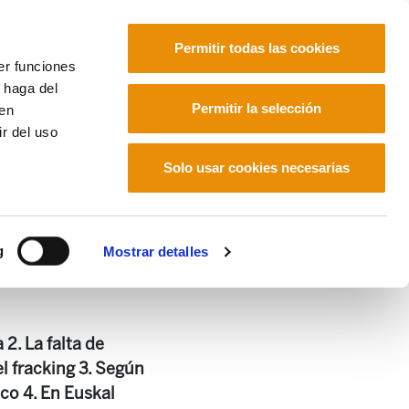
Permitir todas las cookies
er funciones
 haga del
Euskara
Français
Español
Permitir la selección
den
r del uso
Solo usar cookies necesarias
4
g
Mostrar detalles
 2. La falta de
l fracking 3. Según
ico 4. En Euskal