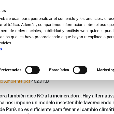
ies
web se usan para personalizar el contenido y los anuncios, ofrec
ar el tráfico. Además, compartimos información sobre el uso que
tners de redes sociales, publicidad y análisis web, quienes pue
ación que les haya proporcionado o que hayan recopilado a parti
n de medio ambiente
Boletín de medio ambiente 44
vicios.
es
Boletín de medio ambiente 4
Preferencias
Estadística
Marketin
dio Ambiente.pdf
462.9 KB
dora también dice NO a la incineradora. Hay alternativa
ca nos impone un modelo insostenible favoreciendo e
de París no es suficiente para frenar el cambio climát