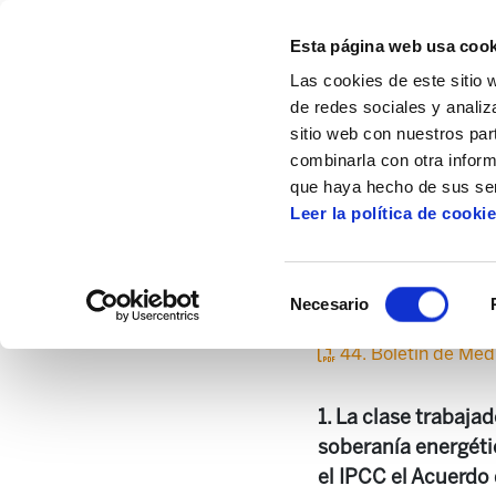
Esta página web usa cook
Las cookies de este sitio 
de redes sociales y analiz
sitio web con nuestros par
combinarla con otra inform
Inicio
Centro de documentación
Boletí
que haya hecho de sus ser
Leer la política de cooki
Selección
Necesario
de
consentimiento
44. Boletín de Me
1. La clase trabaja
soberanía energéti
el IPCC el Acuerdo 