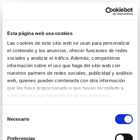
Esta página web usa cookies
Las cookies de este sitio web se usan para personalizar
Sindikalgintza 444
el contenido y los anuncios, ofrecer funciones de redes
sociales y analizar el tráfico. Además, compartimos
información sobre el uso que haga del sitio web con
Sindikalgintza 444.PDF
7.7 MB
nuestros partners de redes sociales, publicidad y análisis
web, quienes pueden combinarla con otra información
que les haya proporcionado o que hayan recopilado a
POLÍTICA DE COOKIES
CANAL DE INFORMACIÓN
partir del uso que haya hecho de sus servicios.
POLÍTICA DE PRIVACIDAD
MAPA DEL SITIO
ACCESIBILIDAD
CONTACTO
Leer la política de cookies
Manu Robles-Arangiz Institutua Fundazioa
Selección
Barrainkua 13 - 48009 Bilbo -
Necesario
de
Telf. +34 94 403 77 99
consentimiento
Corderliers karrika 20 - 64100 Baiona -
Preferencias
Telf. +33 (0) 559 25 65 52