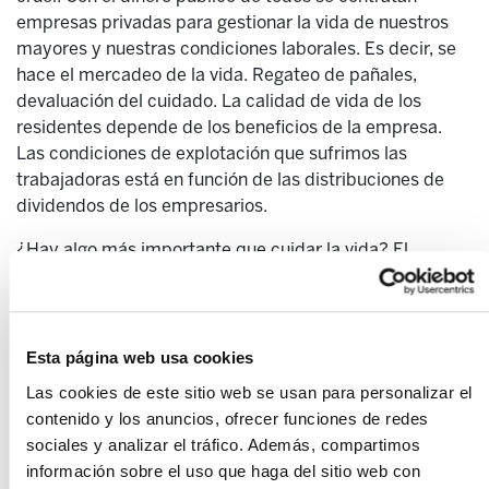
empresas privadas para gestionar la vida de nuestros
mayores y nuestras condiciones laborales. Es decir, se
hace el mercadeo de la vida. Regateo de pañales,
devaluación del cuidado. La calidad de vida de los
residentes depende de los beneficios de la empresa.
Las condiciones de explotación que sufrimos las
trabajadoras está en función de las distribuciones de
dividendos de los empresarios.
¿Hay algo más importante que cuidar la vida? El
sistema lo tiene claro, ¡sí! Más importante es subir el
sueldo de Maite Peña y Marke Olano. También es más
importante llenar de dinero los bolsillos de las
patronales machistas y explotadoras.
Esta página web usa cookies
Las cookies de este sitio web se usan para personalizar el
El sistema, como decíamos antes, es simple y cruel, y
contenido y los anuncios, ofrecer funciones de redes
es nuestra responsabilidad usar las palabras que mejor
sociales y analizar el tráfico. Además, compartimos
lo describen: nuestros dirigentes políticos son
información sobre el uso que haga del sitio web con
machistas y explotadores. Nuestras empresas y las