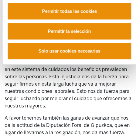
Tenemos mucho en contra, pero tenemos más a favor.
Permitir todas las cookies
A favor tenemos la fuerza que nos da trabajar cada día
en las condiciones que nos impone este cruel sistema.
Permitir la selección
Nosotras, las trabajadoras de las residencias, cuidamos
a las personas, a contrarreloj, todos los días, las 24
horas, los 365 días del año. En demasiadas ocasiones no
Solo usar cookies necesarias
les damos el cuidado que merecen, y no es porque
nosotras, los trabajadoras no lo queramos, sino porque
en este sistema de cuidados los beneficios prevalecen
sobre las personas. Esta injusticia nos da la fuerza para
seguir firmes en esta larga lucha que va a mejorar
nuestras condiciones laborales. Esto nos da fuerza para
seguir luchando por mejorar el cuidado que ofrecemos a
nuestros mayores.
A favor tenemos también las ganas de avanzar que nos
da la actitud de la Diputación Foral de Gipuzkoa, que en
lugar de llevarnos a la resignación, nos da más fuerza.