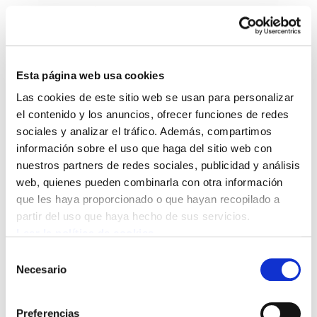
Esta página web usa cookies
Las cookies de este sitio web se usan para personalizar
27 de enero Huelga
el contenido y los anuncios, ofrecer funciones de redes
sociales y analizar el tráfico. Además, compartimos
general
información sobre el uso que haga del sitio web con
nuestros partners de redes sociales, publicidad y análisis
2011/01/15
web, quienes pueden combinarla con otra información
U27 a la huelga cast.pps
810.5 KB
que les haya proporcionado o que hayan recopilado a
partir del uso que haya hecho de sus servicios.
Leer la política de cookies
Selección
Necesario
de
consentimiento
Preferencias