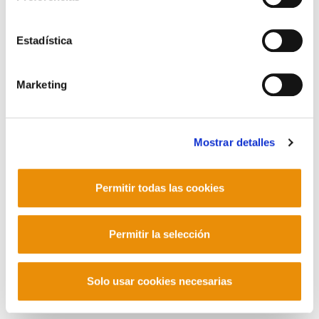
POLÍTICA DE COOKIES
CANAL DE INFORMACIÓN
POLÍTICA DE PRIVACIDAD
MAPA DEL SITIO
ACCESIBILIDAD
Estadística
CONTACTO
Manu Robles-Arangiz Institutua Fundazioa
Barrainkua 13 - 48009 Bilbo -
Marketing
Telf. +34 94 403 77 99
Corderliers karrika 20 - 64100 Baiona -
Telf. +33 (0) 559 25 65 52
Contacto
Mostrar detalles
Permitir todas las cookies
Mastodon
Permitir la selección
Solo usar cookies necesarias