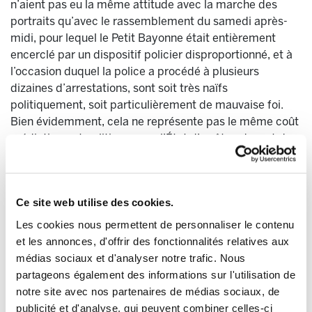
n’aient pas eu la même attitude avec la marche des
portraits qu’avec le rassemblement du samedi après-
midi, pour lequel le Petit Bayonne était entièrement
encerclé par un dispositif policier disproportionné, et à
l’occasion duquel la police a procédé à plusieurs
dizaines d’arrestations, sont soit très naïfs
politiquement, soit particulièrement de mauvaise foi.
Bien évidemment, cela ne représente pas le même coût
médiatique et politique pour l’État d’arrêter, devant des
centaines de médias nationaux ou internationaux, des
activistes au visage masqué et accusés de jeter des
pavés sur la police, que d’arrêter des militants climat
Ce site web utilise des cookies.
non-violents, à visage découvert, parce qu’ils sont
porteurs de tableaux emballés. Le premier cas de figure
Les cookies nous permettent de personnaliser le contenu
ne représente aucun coût politique pour l’État et lui
et les annonces, d'offrir des fonctionnalités relatives aux
permet même de justifier le véritable état de siège qu’il
médias sociaux et d'analyser notre trafic. Nous
a imposé aux villes de Biarritz, Anglet et Bayonne. Le
partageons également des informations sur l'utilisation de
second cas de figure met un plus grand coup de
notre site avec nos partenaires de médias sociaux, de
projecteur sur le fait que les militant-e-s climat de son
publicité et d'analyse, qui peuvent combiner celles-ci