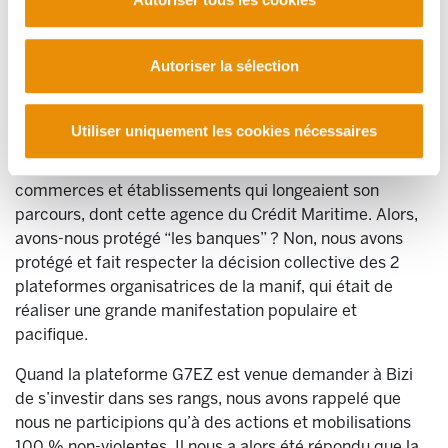
l’assume pleinement. Nous avons dû fournir un tiers des
300 membres de ce service de médiation et une bonne
Autoriser la sélection
partie de l’encadrement. Nous n’étions pas les seuls, loin
de là, et diverses organisations basques notamment, de
la gauche indépendantiste et anticapitaliste abertzale, y
Utiliser uniquement les cookies nécessaires
ont activement contribué. Ce service de médiation était
placé en tête et en fin de manif, et devant tous les
commerces et établissements qui longeaient son
parcours, dont cette agence du Crédit Maritime. Alors,
avons-nous protégé “les banques” ? Non, nous avons
protégé et fait respecter la décision collective des 2
plateformes organisatrices de la manif, qui était de
réaliser une grande manifestation populaire et
pacifique.
Quand la plateforme G7EZ est venue demander à Bizi
de s’investir dans ses rangs, nous avons rappelé que
nous ne participions qu’à des actions et mobilisations
100 % non-violentes. Il nous a alors été répondu que la