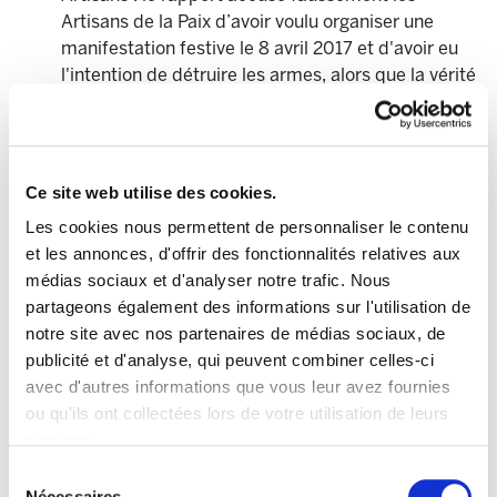
Artisans de la Paix d’avoir voulu organiser une
manifestation festive le 8 avril 2017 et d'avoir eu
l'intention de détruire les armes, alors que la vérité
est qu'ils ont toujours promu une conduite digne et
respectueuse des victimes, ainsi qu'une remise
des armes contrôlée et vérifiable.
Rejet du plan des Artisans : Le Gouvernement
Ce site web utilise des cookies.
Basque a d'abord qualifié le plan des artisans d'«
Les cookies nous permettent de personnaliser le contenu
irréaliste » et « irresponsable », mais les faits ont
et les annonces, d'offrir des fonctionnalités relatives aux
montré que c'était la seule manière de rendre
médias sociaux et d'analyser notre trafic. Nous
viable un désarmement total sans incidents ni
partageons également des informations sur l'utilisation de
arrestations.
notre site avec nos partenaires de médias sociaux, de
Relation avec le Gouvernement français : Les
publicité et d'analyse, qui peuvent combiner celles-ci
Artisans de Paix affirment avoir eu une relation plus
avec d'autres informations que vous leur avez fournies
fluide et constructive avec le Gouvernement
ou qu'ils ont collectées lors de votre utilisation de leurs
français qu'avec le Gouvernement basque. En fait,
services.
le gouvernement basque se montrait méfiant et
Lire la politique des cookies
réticent à reconnaître la capacité des Artisans à
Sélection
Nécessaires