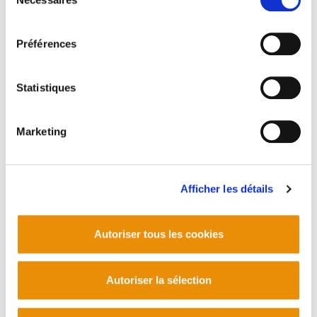
dialoguer avec les autorités françaises.
du
Divergences par rapport à la journée du 8 avril
consentement
2017 : Les Artisans de Paix accusent le
Préférences
Gouvernement Basque d’avoir essayé d'introduire
des changements dans le plan du 8 avril.
Fausses affirmations sur la légalité du processus :
Statistiques
Le rapport Urkullu suggère que les Artisans de Paix
n'ont pas respecté la légalité du désarmement,
Marketing
alors qu'ils affirment avoir suivi les directives du
gouvernement français et que, même si certaines
actions étaient à la limite de la légalité, ces actions
étaient justifiées pour éviter la violence et
Afficher les détails
atteindre l'objectif.
Manque de reconnaissance et de soutien : Les
Autoriser tous les cookies
Artisans de Paix affirment que le Gouvernement
Basque ne reconnaît ni ne soutient leur travail,
malgré le fait que les représentants du
Autoriser la sélection
Gouvernement français et d'autres institutions ont
reconnu l'importance des Artisans pour parvenir