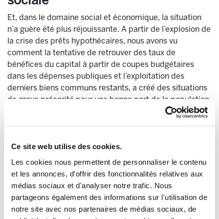
sociale
Et, dans le domaine social et économique, la situation
n’a guère été plus réjouissante. A partir de l’explosion de
la crise des prêts hypothécaires, nous avons vu
comment la tentative de retrouver des taux de
bénéfices du capital à partir de coupes budgétaires
dans les dépenses publiques et l’exploitation des
derniers biens communs restants, a créé des situations
de grave précarité pour une bonne part de la population.
Deux dépendances matérielles
L’économie capitaliste activée par l’idéologie néolibérale
Ce site web utilise des cookies.
ignore que la vie humaine a au moins deux dépendances
matérielles incontournables. La première correspond à
Les cookies nous permettent de personnaliser le contenu
la dépendance que nous avons par rapport aux
et les annonces, d'offrir des fonctionnalités relatives aux
écosystèmes et aux matières premières finies de la
médias sociaux et d'analyser notre trafic. Nous
planète. La seconde, correspond au fait que la vie
partageons également des informations sur l'utilisation de
humaine prend forme dans des corps vulnérables qui
notre site avec nos partenaires de médias sociaux, de