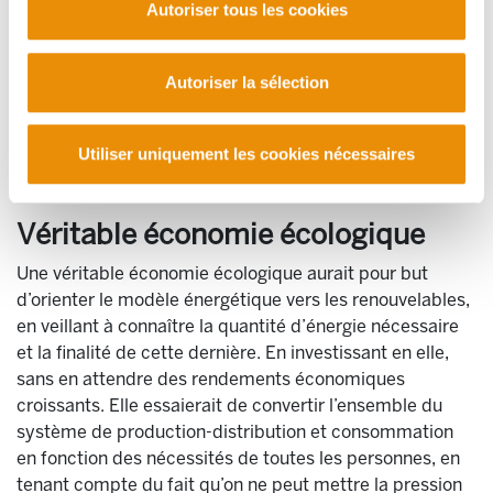
Autoriser tous les cookies
Cependant, les bases sur lesquelles répose le système
capitaliste (la production au service du bénéfice, la
tendance à l’accumulation, la concurrence entre
Autoriser la sélection
capitaux, etc.) empêchent de procéder aux
transformations et investissements nécessaires, pour
Utiliser uniquement les cookies nécessaires
redessiner de façon urgente un modèle productif et
énergétique protégeant les personnes.
Véritable économie écologique
Une véritable économie écologique aurait pour but
d’orienter le modèle énergétique vers les renouvelables,
en veillant à connaître la quantité d’énergie nécessaire
et la finalité de cette dernière. En investissant en elle,
sans en attendre des rendements économiques
croissants. Elle essaierait de convertir l’ensemble du
système de production-distribution et consommation
en fonction des nécessités de toutes les personnes, en
tenant compte du fait qu’on ne peut mettre la pression