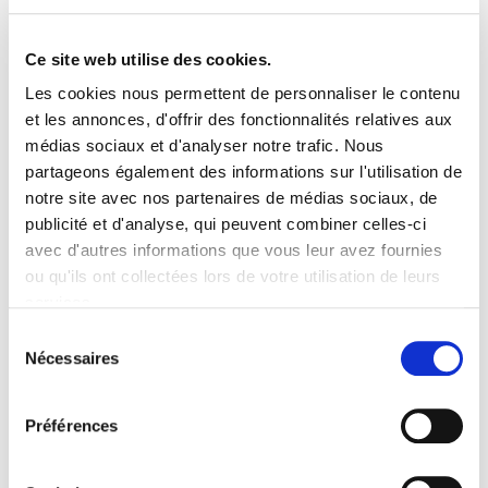
lors de la 2ème guerre mondiale, puis une auberge
réputée fréquentée par de nombreuses personnalités,
Ce site web utilise des cookies.
et a vu grandir plusieurs figures du milieu artistique et
Les cookies nous permettent de personnaliser le contenu
culturel basque.
et les annonces, d'offrir des fonctionnalités relatives aux
Refusant de voir leur maison risquer de se retrouver un
médias sociaux et d'analyser notre trafic. Nous
jour sur le marché spéculatif et souhaitant qu’elle serve
partageons également des informations sur l'utilisation de
l’intérêt général et la construction d’un Pays Basque
notre site avec nos partenaires de médias sociaux, de
plus libre et solidaire, les héritiers de Manu Robles
publicité et d'analyse, qui peuvent combiner celles-ci
Arangiz l’ont transmise à la Fondation Manu Robles
avec d'autres informations que vous leur avez fournies
Arangiz, ce qui a été rendu possible par un legs au fonds
ou qu'ils ont collectées lors de votre utilisation de leurs
de dotation Eraiki créé pour l’occasion et dont la
services.
Fondation est membre cofondateur.
Lire la politique des cookies
Sélection
Nécessaires
du
…au service d’un territoire laboratoire
consentement
Cette maison sera aménagée, suite à des travaux de
Préférences
rénovation, en centre permanent de réunions et de
formation du Pays Basque nord.