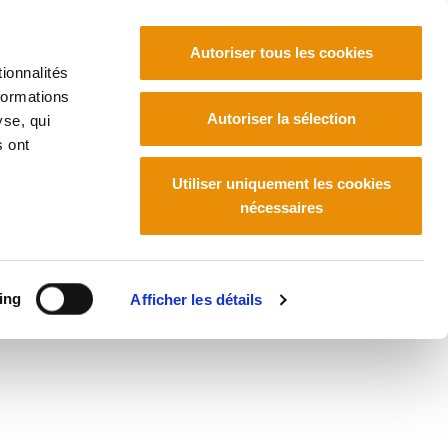
Autoriser tous les cookies
ionnalités
formations
Euskara
Français
Español
Autoriser la sélection
yse, qui
s ont
Utiliser uniquement les cookies
nécessaires
ing
Afficher les détails