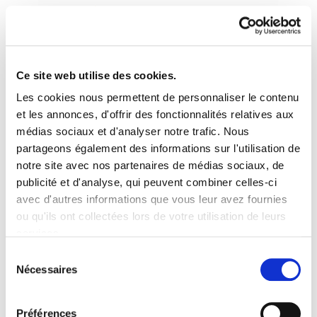
Ce site web utilise des cookies.
Les cookies nous permettent de personnaliser le contenu
Astekaria 282
et les annonces, d'offrir des fonctionnalités relatives aux
médias sociaux et d'analyser notre trafic. Nous
partageons également des informations sur l'utilisation de
Astekaria282.pdf
482.8 KB
notre site avec nos partenaires de médias sociaux, de
publicité et d'analyse, qui peuvent combiner celles-ci
avec d'autres informations que vous leur avez fournies
PLAN DU SITE
ACCESSIBILITÉ
CONTACT
ou qu'ils ont collectées lors de votre utilisation de leurs
Manu Robles-Arangiz Institutua Fundazioa
services.
Barrainkua 13 - 48009 Bilbo -
Lire la politique des cookies
Telf. +34 94 403 77 99
Sélection
Nécessaires
Corderliers karrika 20 - 64100 Baiona -
du
Telf. +33 (0) 559 25 65 52
consentement
Contact
Préférences