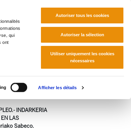
Autoriser tous les cookies
ionnalités
formations
Euskara
Français
Español
Autoriser la sélection
yse, qui
s ont
Utiliser uniquement les cookies
nécessaires
ing
Afficher les détails
LEO.- INDARKERIA
 EN LAS
iako Sabeco.