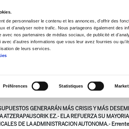
okies.
t de personnaliser le contenu et les annonces, d'offrir des fonct
ux et d'analyser notre trafic. Nous partageons également des in
site avec nos partenaires de médias sociaux, de publicité et d'anal
 avec d'autres informations que vous leur avez fournies ou qu'il
aria 319
lisation de leurs services.
kies
Astekaria 319
Préférences
Statistiques
Market
29.4 KB
RESUPUESTOS GENERARÁN MÁS CRISIS Y MÁS DESEMP
 ATZERAPAUSORIK EZ.- ELA REFUERZA SU MAYORIA
CALES DE LA ADMINISTRACION AUTONOMA.- Errenter