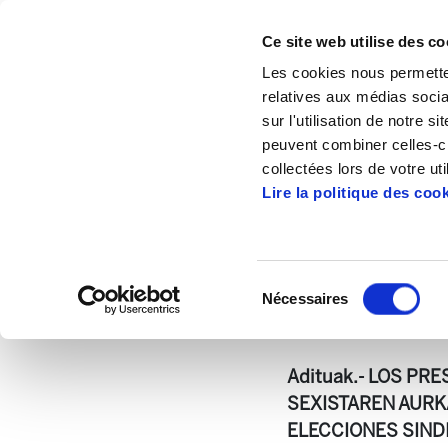
Ce site web utilise des co
Les cookies nous permetten
relatives aux médias socia
sur l'utilisation de notre 
peuvent combiner celles-ci
Accueil
Publications
Astekaria
Astek
collectées lors de votre uti
Lire la politique des coo
Sélection
Nécessaires
du
Astekaria319.pdf
5
consentement
Adituak.- LOS P
SEXISTAREN AURKA
ELECCIONES SINDI