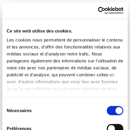
Ce site web utilise des cookies.
Les cookies nous permettent de personnaliser le contenu
Astekaria 385
et les annonces, d'offrir des fonctionnalités relatives aux
médias sociaux et d'analyser notre trafic. Nous
partageons également des informations sur l'utilisation de
Astekaria 385.pdf
321.6 KB
notre site avec nos partenaires de médias sociaux, de
publicité et d'analyse, qui peuvent combiner celles-ci
avec d'autres informations que vous leur avez fournies
PLAN DU SITE
ACCESSIBILITÉ
CONTACT
ou qu'ils ont collectées lors de votre utilisation de leurs
Manu Robles-Arangiz Institutua Fundazioa
services.
Barrainkua 13 - 48009 Bilbo -
Lire la politique des cookies
Telf. +34 94 403 77 99
Sélection
Nécessaires
Corderliers karrika 20 - 64100 Baiona -
du
Telf. +33 (0) 559 25 65 52
consentement
Contact
Préférences