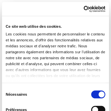
Ce site web utilise des cookies.
Les cookies nous permettent de personnaliser le contenu
Astekaria 528
et les annonces, d'offrir des fonctionnalités relatives aux
médias sociaux et d'analyser notre trafic. Nous
partageons également des informations sur l'utilisation de
528.-ONA.pdf
594.4 KB
notre site avec nos partenaires de médias sociaux, de
publicité et d'analyse, qui peuvent combiner celles-ci
avec d'autres informations que vous leur avez fournies
PLAN DU SITE
ACCESSIBILITÉ
CONTACT
ou qu'ils ont collectées lors de votre utilisation de leurs
Manu Robles-Arangiz Institutua Fundazioa
services.
Barrainkua 13 - 48009 Bilbo -
Lire la politique des cookies
Telf. +34 94 403 77 99
Sélection
Nécessaires
Corderliers karrika 20 - 64100 Baiona -
du
Telf. +33 (0) 559 25 65 52
consentement
Contact
Préférences