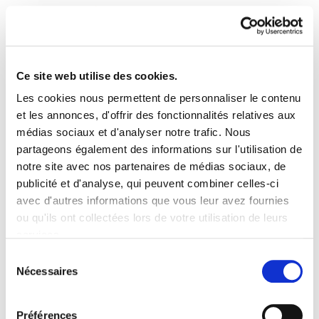
Ce site web utilise des cookies.
Les cookies nous permettent de personnaliser le contenu
Astekaria 7
et les annonces, d'offrir des fonctionnalités relatives aux
médias sociaux et d'analyser notre trafic. Nous
partageons également des informations sur l'utilisation de
007.pdf
172.5 KB
notre site avec nos partenaires de médias sociaux, de
publicité et d'analyse, qui peuvent combiner celles-ci
avec d'autres informations que vous leur avez fournies
PLAN DU SITE
ACCESSIBILITÉ
CONTACT
ou qu'ils ont collectées lors de votre utilisation de leurs
Manu Robles-Arangiz Institutua Fundazioa
services.
Barrainkua 13 - 48009 Bilbo -
Lire la politique des cookies
Telf. +34 94 403 77 99
Sélection
Nécessaires
Corderliers karrika 20 - 64100 Baiona -
du
Telf. +33 (0) 559 25 65 52
consentement
Contact
Préférences