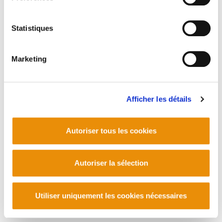
HAUTSI BEHARRA 6 PROPOSAMENA: UDAL
MAILAN ZOR PUBLIKOA IKUSKATU
Statistiques
Marketing
PLAN DU SITE
ACCESSIBILITÉ
CONTACT
Manu Robles-Arangiz Institutua Fundazioa
Barrainkua 13 - 48009 Bilbo -
Telf. +34 94 403 77 99
Afficher les détails
Corderliers karrika 20 - 64100 Baiona -
Telf. +33 (0) 559 25 65 52
Contact
Autoriser tous les cookies
Autoriser la sélection
Utiliser uniquement les cookies nécessaires