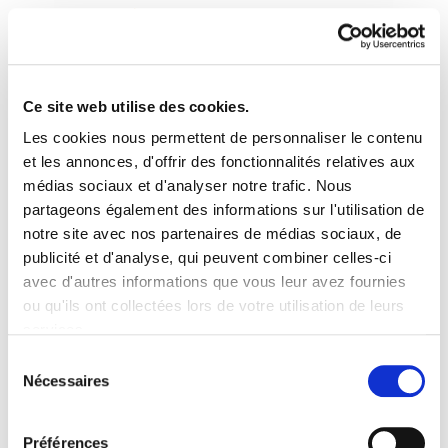
Ce site web utilise des cookies.
Les cookies nous permettent de personnaliser le contenu
Azterketa bulegoko
et les annonces, d'offrir des fonctionnalités relatives aux
médias sociaux et d'analyser notre trafic. Nous
buletina 43
partageons également des informations sur l'utilisation de
notre site avec nos partenaires de médias sociaux, de
43. buletina[1].pdf
203.9 KB
publicité et d'analyse, qui peuvent combiner celles-ci
avec d'autres informations que vous leur avez fournies
ou qu'ils ont collectées lors de votre utilisation de leurs
1. EZBERDINTASUNAK ETA POBREZIA EUROPAN
services.
2. BURTSAKO ENPRESEN MOZKINAK ETA
Lire la politique des cookies
Sélection
ZUZENDARIEN SOLDATAK 3. PENTSIOAK,
Nécessaires
du
ERREFORMA BERRI BAT? 4. ETXEBIZITZA,
consentement
ESKUBIDE? 5. NAFARROAKO ERREGIMENAREKIN
Préférences