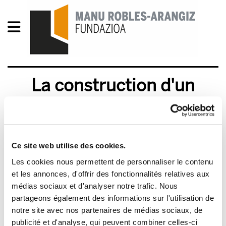
La construction d'un
syndicalisme féministe
dans l'aide à domicile de
Gipuzkoa
Ce site web utilise des cookies.
Les cookies nous permettent de personnaliser le contenu
LA CONSTRUCTION D’UN SYNDICALISME
et les annonces, d'offrir des fonctionnalités relatives aux
FÉMINISTE DANS L’AIDE À DOMICILE DE GIPUZKOA-
médias sociaux et d'analyser notre trafic. Nous
3.pdf
301.0 KB
partageons également des informations sur l'utilisation de
notre site avec nos partenaires de médias sociaux, de
publicité et d'analyse, qui peuvent combiner celles-ci
ELA a construit méthodiquement, depuis