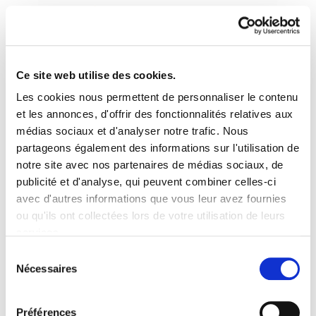
Ce site web utilise des cookies.
Les cookies nous permettent de personnaliser le contenu
ELA Astekaria 19
et les annonces, d'offrir des fonctionnalités relatives aux
médias sociaux et d'analyser notre trafic. Nous
partageons également des informations sur l'utilisation de
ELA Astekaria 19.PDF
5.7 MB
notre site avec nos partenaires de médias sociaux, de
publicité et d'analyse, qui peuvent combiner celles-ci
avec d'autres informations que vous leur avez fournies
PLAN DU SITE
ACCESSIBILITÉ
CONTACT
ou qu'ils ont collectées lors de votre utilisation de leurs
Manu Robles-Arangiz Institutua Fundazioa
services.
Barrainkua 13 - 48009 Bilbo -
Lire la politique des cookies
Telf. +34 94 403 77 99
Sélection
Nécessaires
Corderliers karrika 20 - 64100 Baiona -
du
Telf. +33 (0) 559 25 65 52
consentement
Contact
Préférences