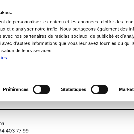
okies.
t de personnaliser le contenu et les annonces, d'offrir des fonct
ux et d'analyser notre trafic. Nous partageons également des in
site avec nos partenaires de médias sociaux, de publicité et d'anal
 avec d'autres informations que vous leur avez fournies ou qu'il
ELA Astekaria 325
lisation de leurs services.
kies
ELA Astekaria 325
Préférences
Statistiques
Market
.PDF
2.0 MB
oa
 94 403 77 99