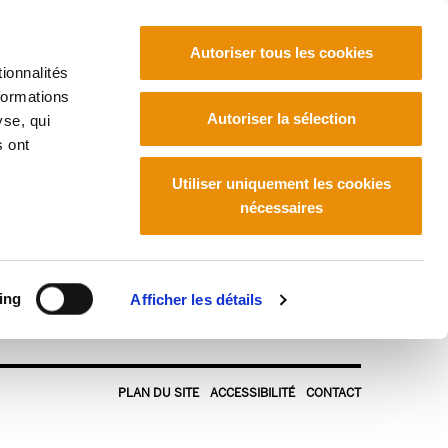
Autoriser tous les cookies
ionnalités
formations
Euskara
Français
Español
Autoriser la sélection
yse, qui
s ont
Utiliser uniquement les cookies
nécessaires
ing
Afficher les détails
PLAN DU SITE
ACCESSIBILITÉ
CONTACT