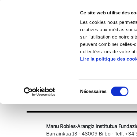
Ce site web utilise des co
Les cookies nous permetten
relatives aux médias socia
sur l'utilisation de notre 
peuvent combiner celles-ci
Accueil
Publications
ELA Astekaria
collectées lors de votre uti
Lire la politique des coo
Sélection
Nécessaires
du
ELA Astekaria 325
consentement
Manu Robles-Arangiz Institutua Fundazi
Barrainkua 13 - 48009 Bilbo -
Telf. +34