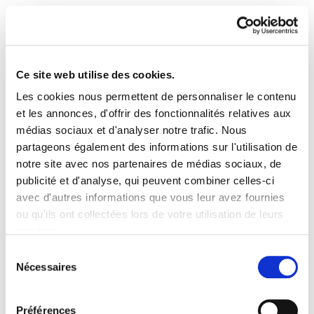
Ce site web utilise des cookies.
Les cookies nous permettent de personnaliser le contenu
ELA Astekaria 42
et les annonces, d'offrir des fonctionnalités relatives aux
médias sociaux et d'analyser notre trafic. Nous
partageons également des informations sur l'utilisation de
ELA Astekaria 42.PDF
1.3 MB
notre site avec nos partenaires de médias sociaux, de
publicité et d'analyse, qui peuvent combiner celles-ci
avec d'autres informations que vous leur avez fournies
PLAN DU SITE
ACCESSIBILITÉ
CONTACT
ou qu'ils ont collectées lors de votre utilisation de leurs
Manu Robles-Arangiz Institutua Fundazioa
services.
Barrainkua 13 - 48009 Bilbo -
Lire la politique des cookies
Telf. +34 94 403 77 99
Sélection
Nécessaires
Corderliers karrika 20 - 64100 Baiona -
du
Telf. +33 (0) 559 25 65 52
consentement
Contact
Préférences