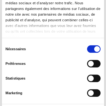
médias sociaux et d'analyser notre trafic. Nous
partageons également des informations sur l'utilisation de
notre site avec nos partenaires de médias sociaux, de
publicité et d'analyse, qui peuvent combiner celles-ci
avec d'autres informations que vous leur avez fournies
ou qu'ils ont collectées lors de votre utilisation de leurs
services.
Lire la politique des cookies
Sélection
Gai Monografikoak 52: Langile klasea eta
Nécessaires
du
alternatiben sarea. Sindicalismo y
consentement
economia social solidaria
Préférences
2016/12/13
Statistiques
Marketing