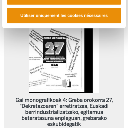
Utiliser uniquement les cookies nécessaires
Gai monografikoak 4: Greba orokorra 27,
"Dekretazoaren" erretiratzea, Euskadi
berrindustrializatzeko, egitamua
bateratasuna enpleguan, grebarako
eskubidegatik