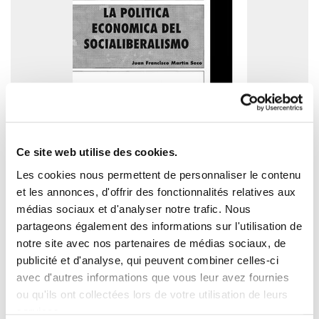
Ce site web utilise des cookies.
Les cookies nous permettent de personnaliser le contenu
Gai monografikoak 6: La política
et les annonces, d'offrir des fonctionnalités relatives aux
económica del socialiberalismo, Juan
médias sociaux et d'analyser notre trafic. Nous
Francisco Martín Seco
partageons également des informations sur l'utilisation de
notre site avec nos partenaires de médias sociaux, de
1993/12/01
publicité et d'analyse, qui peuvent combiner celles-ci
avec d'autres informations que vous leur avez fournies
ou qu'ils ont collectées lors de votre utilisation de leurs
services.