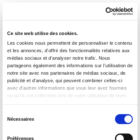
Ce site web utilise des cookies.
Les cookies nous permettent de personnaliser le contenu
Landeia 121
et les annonces, d'offrir des fonctionnalités relatives aux
médias sociaux et d'analyser notre trafic. Nous
partageons également des informations sur l'utilisation de
landeia_1211.pdf
489.5 KB
notre site avec nos partenaires de médias sociaux, de
publicité et d'analyse, qui peuvent combiner celles-ci
avec d'autres informations que vous leur avez fournies
PLAN DU SITE
ACCESSIBILITÉ
CONTACT
ou qu'ils ont collectées lors de votre utilisation de leurs
Manu Robles-Arangiz Institutua Fundazioa
services.
Barrainkua 13 - 48009 Bilbo -
Lire la politique des cookies
Telf. +34 94 403 77 99
Sélection
Nécessaires
Corderliers karrika 20 - 64100 Baiona -
du
Telf. +33 (0) 559 25 65 52
consentement
Contact
Préférences