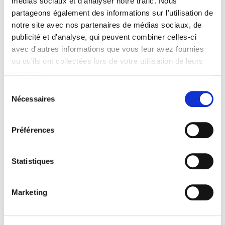
médias sociaux et d'analyser notre trafic. Nous
partageons également des informations sur l'utilisation de
notre site avec nos partenaires de médias sociaux, de
publicité et d'analyse, qui peuvent combiner celles-ci
avec d'autres informations que vous leur avez fournies
ou qu'ils ont collectées lors de votre utilisation de leurs
services.
Lire la politique des cookies
Sélection
Nécessaires
du
consentement
Inguru gaiak.L'agriculture et les aliments
GM en Euskal Herria
Préférences
2010/01/07
Statistiques
Marketing