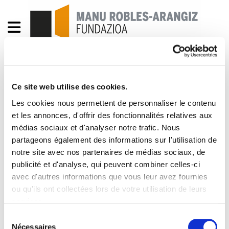
Inguru gaiak. Le Régime
Ce site web utilise des cookies.
de Commerce de Droits
Les cookies nous permettent de personnaliser le contenu
et les annonces, d'offrir des fonctionnalités relatives aux
d'Émission de l'UE : les
médias sociaux et d'analyser notre trafic. Nous
partageons également des informations sur l'utilisation de
Effets pour les
notre site avec nos partenaires de médias sociaux, de
installations de la CAPV et
publicité et d'analyse, qui peuvent combiner celles-ci
avec d'autres informations que vous leur avez fournies
de la Navarre
ou qu'ils ont collectées lors de votre utilisation de leurs
services.
Emisiones-Cast1.pdf
154.3 KB
Lire la politique des cookies
Sélection
Nécessaires
du