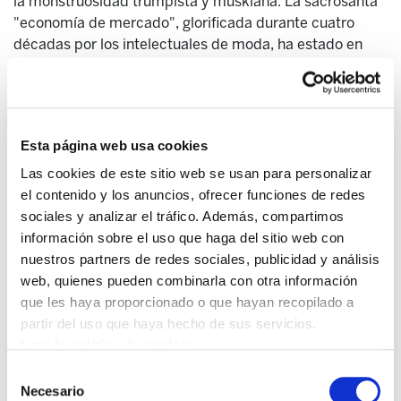
la monstruosidad trumpista y muskiana. La sacrosanta
"economía de mercado", glorificada durante cuatro
décadas por los intelectuales de moda, ha estado en
crisis permanente, un estado que solo podía
desembocar en un desenlace autoritario y monopolista.
[...] combatir el trumpismo reavivando el neoliberalismo
sería el peor de los errores.
Esta página web usa cookies
Las cookies de este sitio web se usan para personalizar
Sería olvidar que las poblaciones han girado hacia la
el contenido y los anuncios, ofrecer funciones de redes
extrema derecha, en gran parte, debido al fracaso del
sociales y analizar el tráfico. Además, compartimos
neoliberalismo: no cumplió sus promesas de mejorar las
información sobre el uso que haga del sitio web con
condiciones de vida y, cuando la situación lo requirió, no
nuestros partners de redes sociales, publicidad y análisis
dudó en recurrir a la fuerza para imponer sus políticas.
web, quienes pueden combinarla con otra información
La degradación de la democracia liberal y su reducción
que les haya proporcionado o que hayan recopilado a
progresiva a un mero procedimiento electoral no es una
partir del uso que haya hecho de sus servicios.
novedad surgida con Trump.
Leer la política de cookies
Selección
Desde la década de 1980, los neoliberales han trabajado
Necesario
de