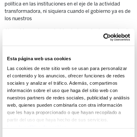
política en las instituciones en el eje de la actividad
transformadora, ni siquiera cuando el gobierno ya es de
los nuestros
Ahora bien, estamos hablando tan solo de un episodio,
el de la toma de poder del Estado, en el marco de un
proceso de transformación mas largo, con su antes y su
después. Y estamos hablando solamente de uno de los
Esta página web usa cookies
frentes de lucha propuestos, el electoral e institucional,
dentro de una estrategia de transformación más
Las cookies de este sitio web se usan para personalizar
general, que tiene que seguir contando con los
el contenido y los anuncios, ofrecer funciones de redes
contrapoderes y los movimientos como actores que no
sociales y analizar el tráfico. Además, compartimos
sólo vigilan al gobierno amigo, sino que siguen
información sobre el uso que haga del sitio web con
desplegando sus reivindicaciones y sus contrapoderes.
nuestros partners de redes sociales, publicidad y análisis
web, quienes pueden combinarla con otra información
Como hemos comprobado una y otra vez, resulta un
que les haya proporcionado o que hayan recopilado a
error convertir la participación electoral o la actividad
partir del uso que haya hecho de sus servicios.
política en las instituciones en el eje de la actividad
Leer la política de cookies
transformadora, ni siquiera cuando el gobierno ya es de
Selección