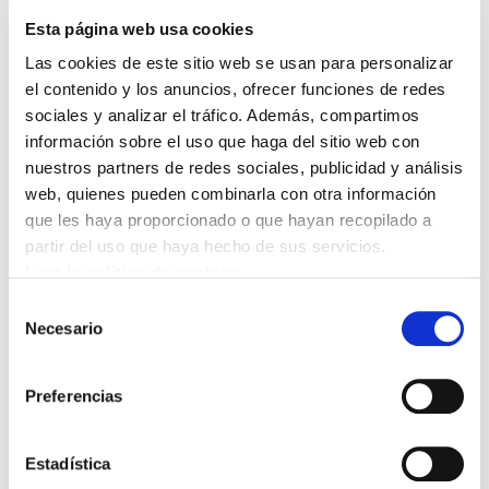
Un ejemplo especialmente significativo es la lucha por
Esta página web usa cookies
un convenio propio para las trabajadoras y trabajadores
Las cookies de este sitio web se usan para personalizar
de los comedores colectivos.
el contenido y los anuncios, ofrecer funciones de redes
sociales y analizar el tráfico. Además, compartimos
La reforma de la Negociación Colectiva aprobada por
información sobre el uso que haga del sitio web con
decreto en 2010 por el Gobierno del PSOE (ZP), a
nuestros partners de redes sociales, publicidad y análisis
petición de CCOO, UGT y las patronales, permitió que
web, quienes pueden combinarla con otra información
los convenios estatales pudieran limitar o incluso
que les haya proporcionado o que hayan recopilado a
prohibir el desarrollo de convenios provinciales.
partir del uso que haya hecho de sus servicios.
Aprovechando esa reforma, CCOO, UGT y las patronales
Leer la política de cookies
negociaron el convenio estatal de hostelería,
Selección
imposibilitando la negociación en ámbitos subestatales.
Necesario
de
Como consecuencia, los convenios de hostelería y
consentimiento
comedores colectivos de todos los territorios de la
Preferencias
CAPV quedaban inhabilitados. CCOO y UGT, con
mayoría en el Estado pero solo un 17% de
representación en la CAPV, impedían negociar a ELA y
Estadística
LAB, que sumamos el 83% de la representación en la