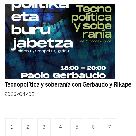
Tecnopolítica y soberanía con Gerbaudo y Rikape
2026/04/08
1
2
3
4
5
6
7