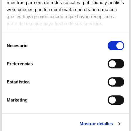
nuestros partners de redes sociales, publicidad y análisis
web, quienes pueden combinarla con otra información
que les haya proporcionado o que hayan recopilado a
partir del uso que haya hecho de sus servicios.
Leer la política de cookies
Selección
Necesario
de
Auzolan para convertir la casa Robles-Arangiz de
consentimiento
Beskoitze en un centro de formación y reunión
permanente
Preferencias
2026/05/07
Estadística
Marketing
Mostrar detalles