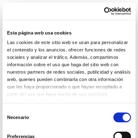
Esta página web usa cookies
Las cookies de este sitio web se usan para personalizar
Islandia: la revolución
el contenido y los anuncios, ofrecer funciones de redes
sociales y analizar el tráfico. Además, compartimos
silenciada
información sobre el uso que haga del sitio web con
nuestros partners de redes sociales, publicidad y análisis
2012/08/01
web, quienes pueden combinarla con otra información
ISLANDIA presentación.pptx
393.7 KB
que les haya proporcionado o que hayan recopilado a
partir del uso que haya hecho de sus servicios.
Leer la política de cookies
Selección
Necesario
de
consentimiento
Preferencias