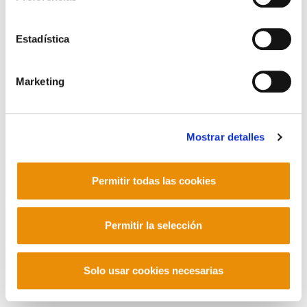
POLÍTICA DE COOKIES
CANAL DE INFORMACIÓN
POLÍTICA DE PRIVACIDAD
MAPA DEL SITIO
ACCESIBILIDAD
Estadística
CONTACTO
Manu Robles-Arangiz Institutua Fundazioa
Barrainkua 13 - 48009 Bilbo -
Marketing
Telf. +34 94 403 77 99
Corderliers karrika 20 - 64100 Baiona -
Telf. +33 (0) 559 25 65 52
Contacto
Mostrar detalles
Permitir todas las cookies
Mastodon
Permitir la selección
Solo usar cookies necesarias