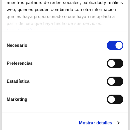
nuestros partners de redes sociales, publicidad y análisis
web, quienes pueden combinarla con otra información
que les haya proporcionado o que hayan recopilado a
partir del uso que haya hecho de sus servicios.
Leer la política de cookies
Selección
Necesario
de
Auzolan para convertir la casa Robles-Arangiz de
consentimiento
Beskoitze en un centro de formación y reunión
permanente
Preferencias
2026/05/07
Estadística
Marketing
Mostrar detalles