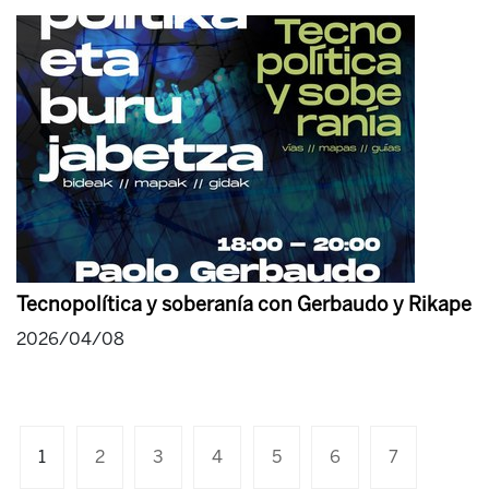
Tecnopolítica y soberanía con Gerbaudo y Rikape
2026/04/08
1
2
3
4
5
6
7