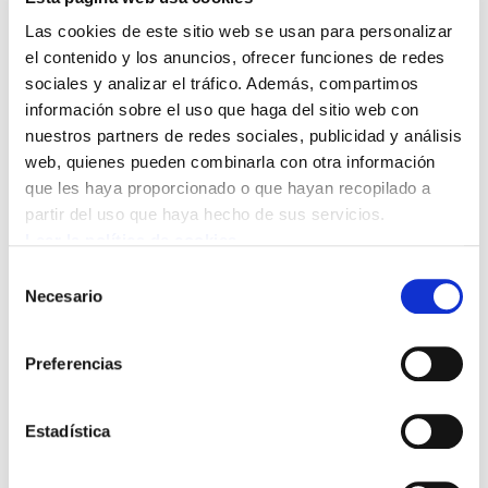
Las cookies de este sitio web se usan para personalizar
el contenido y los anuncios, ofrecer funciones de redes
sociales y analizar el tráfico. Además, compartimos
información sobre el uso que haga del sitio web con
nuestros partners de redes sociales, publicidad y análisis
web, quienes pueden combinarla con otra información
que les haya proporcionado o que hayan recopilado a
partir del uso que haya hecho de sus servicios.
(Publicación) Análisis de Coyuntura 147: Una
Leer la política de cookies
nueva era. Guerra comercial, belicismo y auge
Selección
reaccionario.
Necesario
de
2025/03/26
consentimiento
Preferencias
Estadística