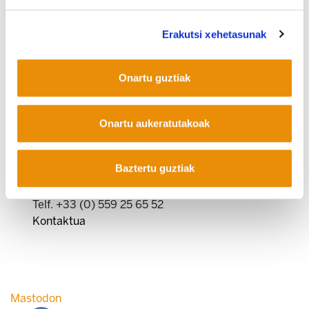
Erakutsi xehetasunak
Onartu guztiak
COOKIEN POLITIKA
INFORMAZIO KANALA
PRIBATUTASUN POLITIKA
Onartu aukeratutakoak
WEB MAPA
IRISGARRITASUNA
KONTAKTUA
Manu Robles-Arangiz Institutua Fundazioa
Barrainkua 13 - 48009 Bilbo -
Baztertu guztiak
Telf. +34 94 403 77 99
Corderliers karrika 20 - 64100 Baiona -
Telf. +33 (0) 559 25 65 52
Kontaktua
Mastodon