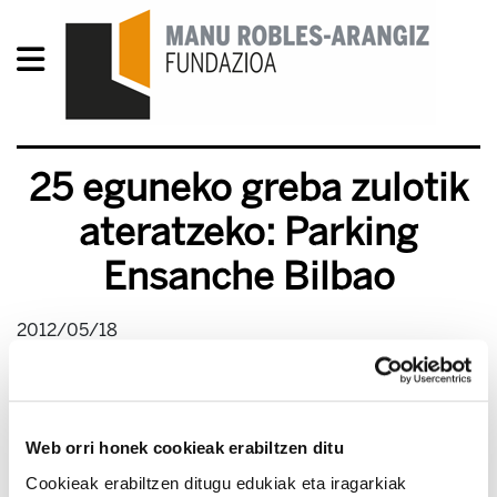
25 eguneko greba zulotik
ateratzeko: Parking
Ensanche Bilbao
2012/05/18
Web orri honek cookieak erabiltzen ditu
Cookieak erabiltzen ditugu edukiak eta iragarkiak