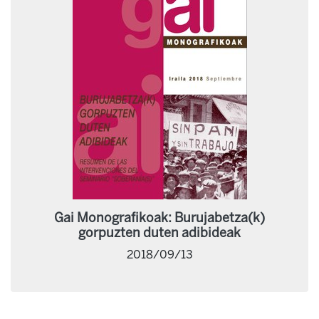
Gai Monografikoak: Burujabetza(k)
gorpuzten duten adibideak
2018/09/13