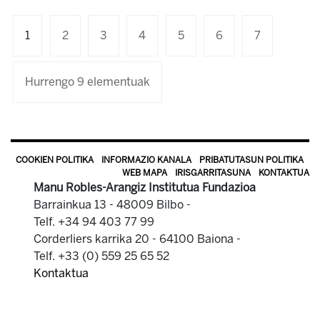
1
2
3
4
5
6
7
Hurrengo 9 elementuak
COOKIEN POLITIKA
INFORMAZIO KANALA
PRIBATUTASUN POLITIKA
WEB MAPA
IRISGARRITASUNA
KONTAKTUA
Manu Robles-Arangiz Institutua Fundazioa
Barrainkua 13 - 48009 Bilbo -
Telf. +34 94 403 77 99
Corderliers karrika 20 - 64100 Baiona -
Telf. +33 (0) 559 25 65 52
Kontaktua