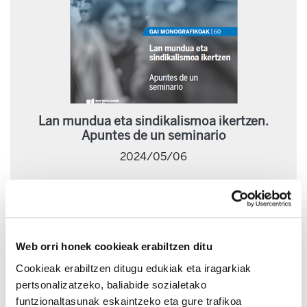
Lan mundua eta sindikalismoa ikertzen.
Apuntes de un seminario
2024/05/06
Web orri honek cookieak erabiltzen ditu
Cookieak erabiltzen ditugu edukiak eta iragarkiak
pertsonalizatzeko, baliabide sozialetako
funtzionaltasunak eskaintzeko eta gure trafikoa