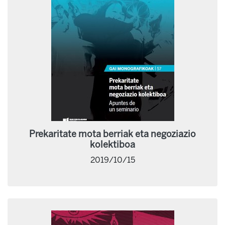
Prekaritate mota berriak eta negoziazio
kolektiboa
2019/10/15