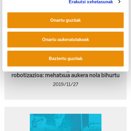
Erakutsi xehetasunak
Onartu guztiak
Onartu aukeratutakoak
Baztertu guztiak
Ekonomiaren digitalizazioa eta
robotizazioa: mehatxua aukera nola bihurtu
2019/11/27