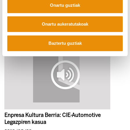
Onartu guztiak
"4.0 kapitalismoak langile autoesplotatuak nahi
ditu"
Onartu aukeratutakoak
2019/05/20
Baztertu guztiak
Enpresa Kultura Berria: CIE-Automotive
Legazpiren kasua