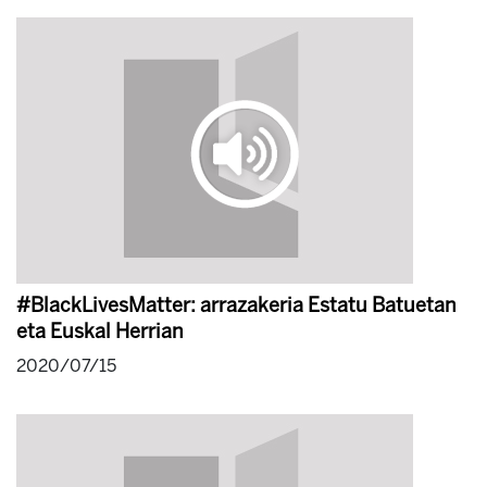
#BlackLivesMatter: arrazakeria Estatu Batuetan
eta Euskal Herrian
2020/07/15