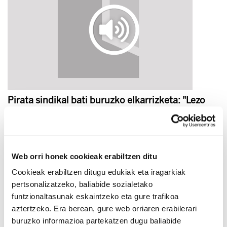
Pirata sindikal bati buruzko elkarrizketa: "Lezo
Urraiztieta da gure Corto Maltés"
2020/07/01
Web orri honek cookieak erabiltzen ditu
Cookieak erabiltzen ditugu edukiak eta iragarkiak
pertsonalizatzeko, baliabide sozialetako
funtzionaltasunak eskaintzeko eta gure trafikoa
aztertzeko. Era berean, gure web orriaren erabilerari
buruzko informazioa partekatzen dugu baliabide