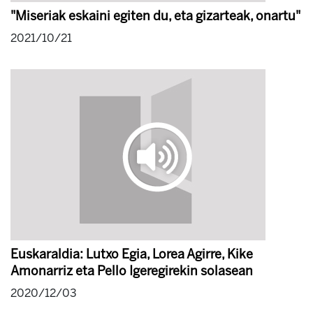
"Miseriak eskaini egiten du, eta gizarteak, onartu"
2021/10/21
Euskaraldia: Lutxo Egia, Lorea Agirre, Kike
Amonarriz eta Pello Igeregirekin solasean
2020/12/03