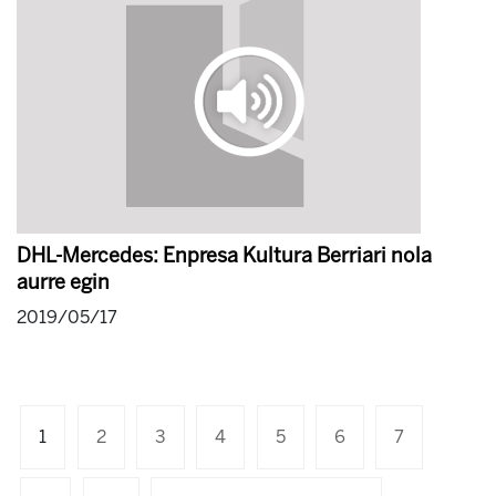
DHL-Mercedes: Enpresa Kultura Berriari nola
aurre egin
2019/05/17
1
2
3
4
5
6
7