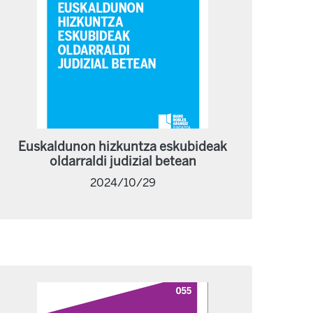
Euskaldunon hizkuntza eskubideak
oldarraldi judizial betean
2024/10/29