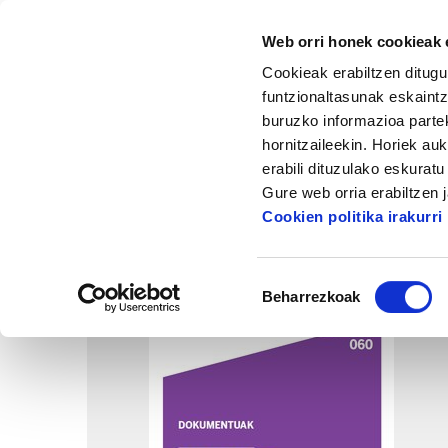
Web orri honek cookieak e
Cookieak erabiltzen ditugu
funtzionaltasunak eskaintz
buruzko informazioa partek
hornitzaileekin. Horiek au
Hasiera
Dokumentazio zentrua
Dokume
erabili dituzulako eskurat
Gure web orria erabiltzen 
Cookien politika irakurri
Baimena
Beharrezkoak
hautatzea