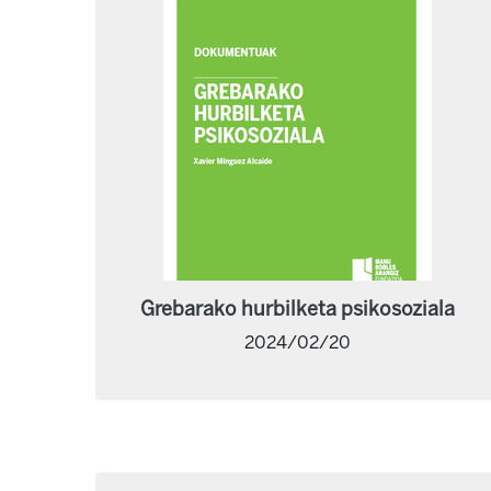
Grebarako hurbilketa psikosoziala
2024/02/20