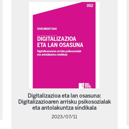
Digitalizazioa eta lan osasuna:
Digitalizazioaren arrisku psikosozialak
eta antolakuntza sindikala
2023/07/11