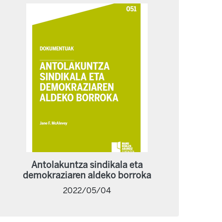
Antolakuntza sindikala eta
demokraziaren aldeko borroka
2022/05/04