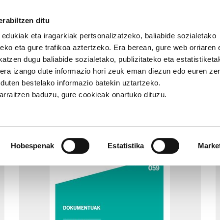
rabiltzen ditu
 edukiak eta iragarkiak pertsonalizatzeko, baliabide sozialetako
eko eta gure trafikoa aztertzeko. Era berean, gure web orriaren e
atzen dugu baliabide sozialetako, publizitateko eta estatistiketa
kera izango dute informazio hori zeuk eman diezun edo euren ze
ntuak
u duten bestelako informazio batekin uztartzeko.
jarraitzen baduzu, gure cookieak onartuko dituzu.
Dokumentuak
Hobespenak
Estatistika
Marke