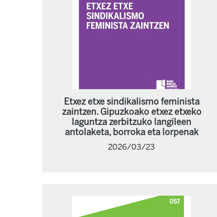
Etxez etxe sindikalismo feminista
zaintzen. Gipuzkoako etxez etxeko
laguntza zerbitzuko langileen
antolaketa, borroka eta lorpenak
2026/03/23