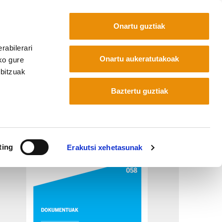
Onartu guztiak
rabilerari
Euskara
Français
Español
Onartu aukeratutakoak
ko gure
rbitzuak
Baztertu guztiak
ting
Erakutsi xehetasunak