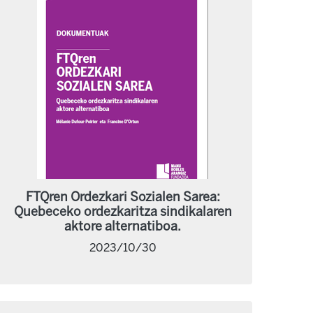
FTQren Ordezkari Sozialen Sarea:
Quebeceko ordezkaritza sindikalaren
aktore alternatiboa.
2023/10/30