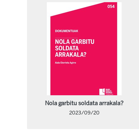
Nola garbitu soldata arrakala?
2023/09/20