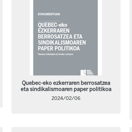
Quebec-eko ezkerraren berrosatzea
eta sindikalismoaren paper politikoa
2024/02/06