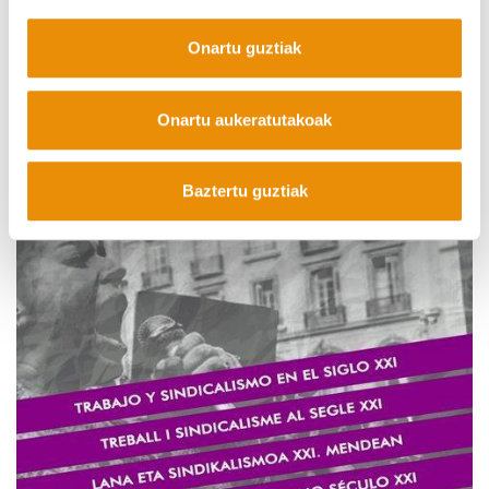
Ordutegia eta programa osoa:
https://labur.eus/fai7X
Onartu guztiak
Izen-ematea doakoa da, idatziz egin behar da:
congresosinidcalismo@gmail.com
Onartu aukeratutakoak
Baztertu guztiak