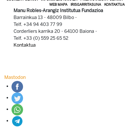
WEB MAPA
IRISGARRITASUNA
KONTAKTUA
Manu Robles-Arangiz Institutua Fundazioa
Barrainkua 13 - 48009 Bilbo -
Telf. +34 94 403 77 99
Corderliers karrika 20 - 64100 Baiona -
Telf. +33 (0) 559 25 65 52
Kontaktua
Mastodon