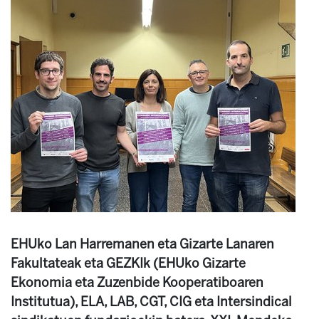
EHUko Lan Harremanen eta Gizarte Lanaren
Fakultateak eta GEZKIk (EHUko Gizarte
Ekonomia eta Zuzenbide Kooperatiboaren
Institutua), ELA, LAB, CGT, CIG eta Intersindical