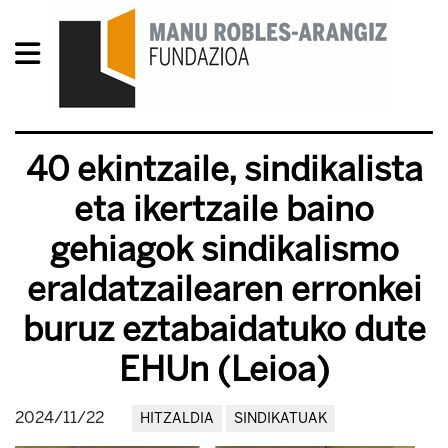
40 ekintzaile, sindikalista
eta ikertzaile baino
gehiagok sindikalismo
eraldatzailearen erronkei
buruz eztabaidatuko dute
EHUn (Leioa)
2024/11/22
HITZALDIA
SINDIKATUAK