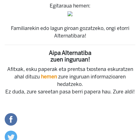
Egitaraua hemen:
Familiarekin edo lagun giroan gozatzeko, ongi etorri
Alternatibara!
Aipa Alternatiba
zuen inguruan!
Afitxak, esku paperak eta prentsa txostena eskuratzen
ahal dituzu
hemen
zure inguruan informazioaren
hedatzeko.
Ez duda, zure sareetan pasa berri papera hau. Zure aldi!