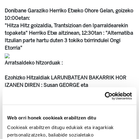
Donibane Garaziko Herriko Etxeko Ohore Gelan, goizeko
10:00etan:
"Hitza Hitz goizaldia, Trantsizioan den Iparraldearekin
topaketa"
Herriko Etxe aitzinean, 12:30tan :
"Alternatiba
Itzulian parte hartu duten 3 tokiko txirrindulei Ongi
Etorria"
Arratsaldeko hitzorduak :
Ezohizko Hitzaldiak LARUNBATEAN BAKARRIK HOR
IZANEN DIREN :
Susan GEORGE
eta
Noël MAMERE
-ekin
"Larrialdi klimatikotik, sistema
aldaketara"
Larunbatean, urriaren 10ean, 17:30tan
Web orri honek cookieak erabiltzen ditu
Vauban zineman
SARTZEA URRIRIK
Cookieak erabiltzen ditugu edukiak eta iragarkiak
pertsonalizatzeko, baliabide sozialetako