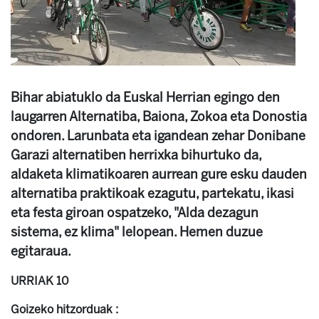
Bihar abiatuklo da Euskal Herrian egingo den
laugarren Alternatiba, Baiona, Zokoa eta Donostia
ondoren. Larunbata eta igandean zehar Donibane
Garazi alternatiben herrixka bihurtuko da,
aldaketa klimatikoaren aurrean gure esku dauden
alternatiba praktikoak ezagutu, partekatu, ikasi
eta festa giroan ospatzeko, "Alda dezagun
sistema, ez klima" lelopean. Hemen duzue
egitaraua.
URRIAK 10
Goizeko hitzorduak :