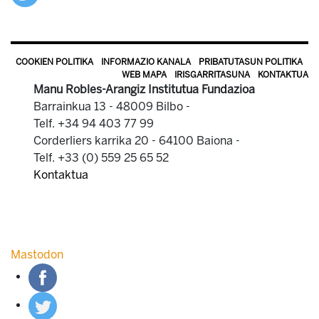
COOKIEN POLITIKA
INFORMAZIO KANALA
PRIBATUTASUN POLITIKA
WEB MAPA
IRISGARRITASUNA
KONTAKTUA
Manu Robles-Arangiz Institutua Fundazioa
Barrainkua 13 - 48009 Bilbo -
Telf. +34 94 403 77 99
Corderliers karrika 20 - 64100 Baiona -
Telf. +33 (0) 559 25 65 52
Kontaktua
Mastodon