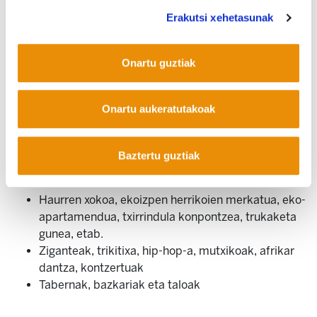
Erakutsi xehetasunak
Igande honetan, urriaren 11n,
Donibane Garazin 9:30tarik goiti
Onartu guztiak
Biharko munduarekin hitzordua!
Onartu aukeratutakoak
Hitzaldiak eta lekukotasun zehatzak
11 eremu tematiko, zernahi tailerrez osatuak,
erakusketa praktikoak eta mota ezberdinetako
Baztertu guztiak
animazioak
90 erakusketari
Haurren xokoa, ekoizpen herrikoien merkatua, eko-
apartamendua, txirrindula konpontzea, trukaketa
gunea, etab.
Ziganteak, trikitixa, hip-hop-a, mutxikoak, afrikar
dantza, kontzertuak
Tabernak, bazkariak eta taloak